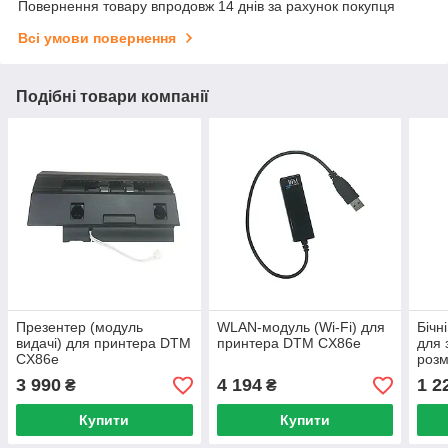
Повернення товару впродовж 14 днів за рахунок покупця
Всі умови повернення
Подібні товари компанії
Презентер (модуль
WLAN-модуль (Wi-Fi) для
Бічн
видачі) для принтера DTM
принтера DTM CX86e
для 
CX86e
роз
(для
3 990
4 194
1 2
₴
₴
Купити
Купити