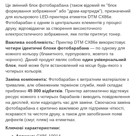
Це змінний блок фотобарабана (також відомий як "блок
формування зображення" або "драм-картридж"), призначений
для кольорового LED-принтера етикеток DTM CX86e.
Фотобарабан є одним із центральних елементів у процесі
друку, відповідаючи за створення високоточного
електростатичного зображення, яке потім притягує тонер.
Важлива особливість:
Принтер DTM CX86e використовує
чотири ідентичні блоки фотобарабана
— по одному для
кожного кольору (блакитного, пурпурового, жовтого та
чорного). Даний продукт являє собою
один універсальний
блок
, який може бути встановлений на місце будь-якого з
чотирьох кольорів.
Заміна компонента:
Фотобарабан є витратним матеріалом з
тривалим, але обмеженим терміном служби, який складає
приблизно
45 000 відбитків
. Принтер автоматично відстежує
ресурс кожного з чотирьох барабанів і виводить повідомлення
на дисплей, коли надходить час для заміни. Своєчасна заміна
фотобарабана є критично важливою для підтримки чіткості,
яскравості та чистоти друку, а також для запобігання появі
дефектів (смуг, плям) на етикетках.
Ключові характеристики: