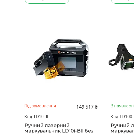
149 517 ₴
Під замовлення
В наявності
LD10i-II
LD100-
Ручний лазерний
Ручний 
маркувальник LD10i-BII без
маркувал