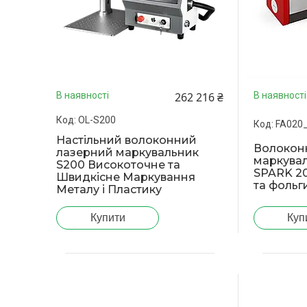
262 216 ₴
В наявності
В наявності
OL-S200
FA020
Настільний волоконний
Волокон
лазерний маркувальник
маркува
S200 Високоточне та
SPARK 20
Швидкісне Маркування
та фольг
Металу і Пластику
Купити
Куп