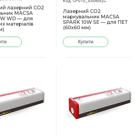
CP010_SS060I2C
ий лазерний CO2
Лазерний CO2
льник MACSA
маркувальник MACSA
0W WD — для
SPARK 10W SE — для ПЕТ
их матеріалів
(60х60 мм)
м)
ити
Купити