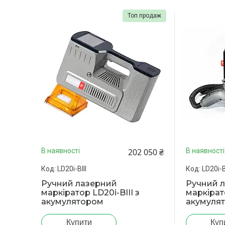
Топ продаж
202 050 ₴
В наявності
В наявності
LD20i-BIII
LD20i-B
Ручний лазерний
Ручний 
маркіратор LD20i-BIII з
маркірато
акумулятором
акумуля
Купити
Куп