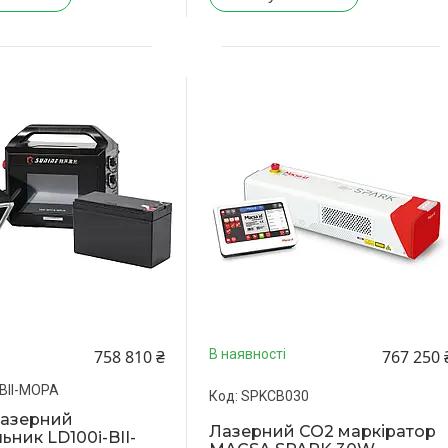
758 810 ₴
767 250 
В наявності
BII-MOPA
SPKCB030
лазерний
Лазерний CO2 маркіратор
ьник LD100i-BII-