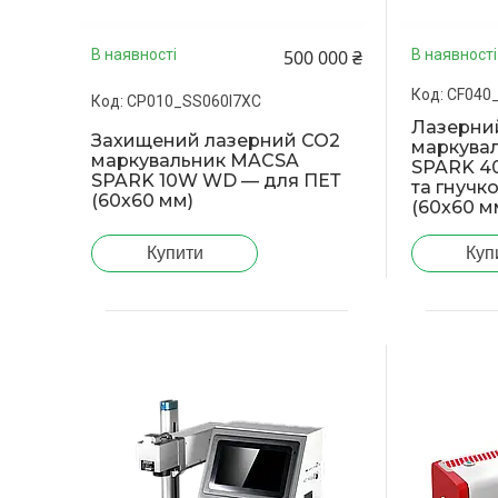
500 000 ₴
В наявності
В наявності
CF040
CP010_SS060I7XC
Лазерни
Захищений лазерний CO2
маркува
маркувальник MACSA
SPARK 40
SPARK 10W WD — для ПЕТ
та гнучк
(60х60 мм)
(60х60 м
Купити
Куп