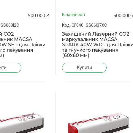
500 000 ₴
500 000 
В наявності
_SS060I2C
CF040_SS060I7XC
й CO2
Захищений Лазерний CO2
льник MACSA
маркувальник MACSA
W SE - для Плівки
SPARK 40W WD - для Плівк
ого пакування
та гнучкого пакування
м)
(60х60 мм)
ити
Купити