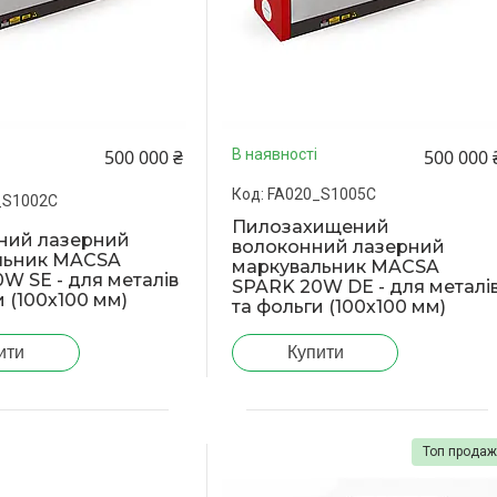
500 000 ₴
500 000 
В наявності
FA020_S1005C
_S1002C
Пилозахищений
ний лазерний
волоконний лазерний
льник MACSA
маркувальник MACSA
W SE - для металів
SPARK 20W DE - для металі
и (100х100 мм)
та фольги (100х100 мм)
ити
Купити
Топ прода