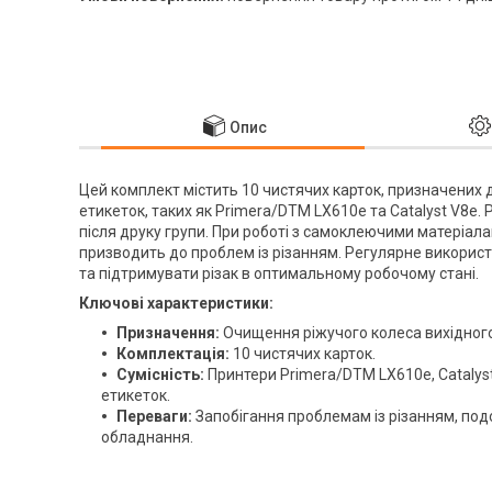
Опис
Цей комплект містить 10 чистячих карток, призначених д
етикеток, таких як Primera/DTM LX610e та Catalyst V8e
після друку групи. При роботі з самоклеючими матеріал
призводить до проблем із різанням. Регулярне викорис
та підтримувати різак в оптимальному робочому стані.
Ключові характеристики:
Призначення:
Очищення ріжучого колеса вихідного 
Комплектація:
10 чистячих карток.
Сумісність:
Принтери Primera/DTM LX610e, Catalyst 
етикеток.
Переваги:
Запобігання проблемам із різанням, под
обладнання.