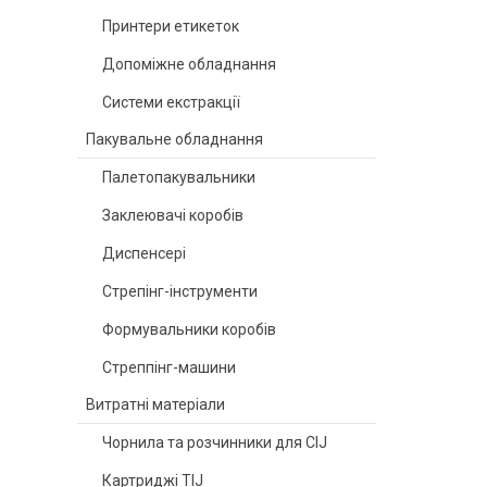
Принтери етикеток
Допоміжне обладнання
Системи екстракції
Пакувальне обладнання
Палетопакувальники
Заклеювачі коробів
Диспенсері
Стрепінг-інструменти
Формувальники коробів
Стреппінг-машини
Витратні матеріали
Чорнила та розчинники для CIJ
Картриджі TIJ