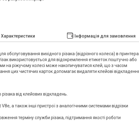
Характеристики
Інформація для замовлення
ля обслуговування вихідного різака (відрізного колеса) в принтера
. Різак використовується для відокремлення етикеток поштучно або
ами на ріжучому колесі може накопичуватися клей, що з часом
тання цих чистячих карток допомагає видаляти клейові відкладенн
різака від клейових відкладень.
V8e, а також інші пристрої з аналогічними системами відрізки
овження терміну служби різака, підтримання якості роботи