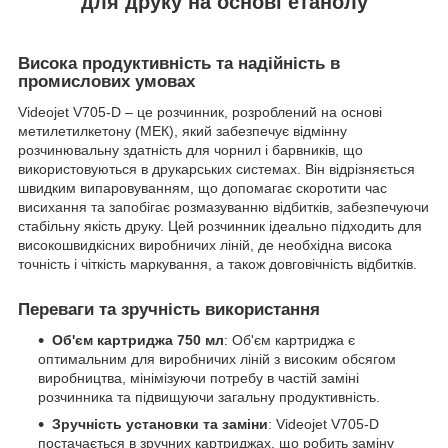
для друку на основі етанолу
Висока продуктивність та надійність в
промислових умовах
Videojet V705-D – це розчинник, розроблений на основі
метилетилкетону (МЕК), який забезпечує відмінну
розчинювальну здатність для чорнил і барвників, що
використовуються в друкарських системах. Він відрізняється
швидким випаровуванням, що допомагає скоротити час
висихання та запобігає розмазуванню відбитків, забезпечуючи
стабільну якість друку. Цей розчинник ідеально підходить для
високошвидкісних виробничих ліній, де необхідна висока
точність і чіткість маркування, а також довговічність відбитків.
Переваги та зручність використання
Об'єм картриджа 750 мл
: Об'єм картриджа є
оптимальним для виробничих ліній з високим обсягом
виробництва, мінімізуючи потребу в частій заміні
розчинника та підвищуючи загальну продуктивність.
Зручність установки та заміни
: Videojet V705-D
постачається в зручних картриджах, що робить заміну