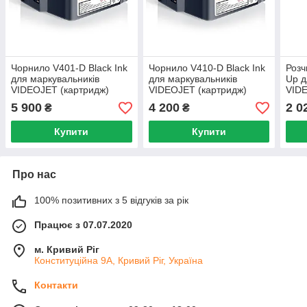
Чорнило V401-D Black Ink
Чорнило V410-D Black Ink
Розч
для маркувальників
для маркувальників
Up д
VIDEOJET (картридж)
VIDEOJET (картридж)
VIDE
5 900
4 200
2 0
₴
₴
Купити
Купити
Про нас
100% позитивних з 5 відгуків за рік
Працює з 07.07.2020
м. Кривий Ріг
Конституційна 9А, Кривий Ріг, Україна
Контакти