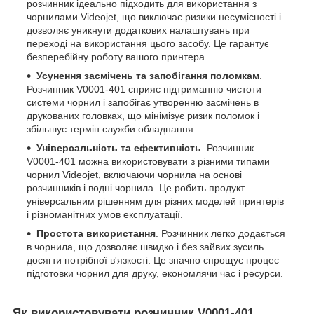
розчинник ідеально підходить для використання з
чорнилами Videojet, що виключає ризики несумісності і
дозволяє уникнути додаткових налаштувань при
переході на використання цього засобу. Це гарантує
безперебійну роботу вашого принтера.
Усунення засмічень та запобігання поломкам
.
Розчинник V0001-401 сприяє підтриманню чистоти
системи чорнил і запобігає утворенню засмічень в
друкованих головках, що мінімізує ризик поломок і
збільшує термін служби обладнання.
Універсальність та ефективність
. Розчинник
V0001-401 можна використовувати з різними типами
чорнил Videojet, включаючи чорнила на основі
розчинників і водні чорнила. Це робить продукт
універсальним рішенням для різних моделей принтерів
і різноманітних умов експлуатації.
Простота використання
. Розчинник легко додається
в чорнила, що дозволяє швидко і без зайвих зусиль
досягти потрібної в'язкості. Це значно спрощує процес
підготовки чорнил для друку, економлячи час і ресурси.
Як використовувати розчинник V0001-401