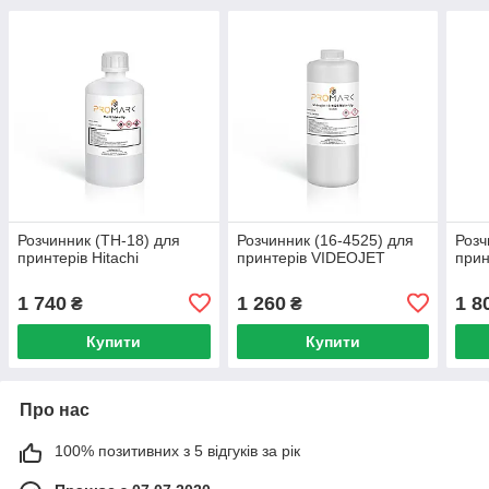
Розчинник (TH-18) для
Розчинник (16-4525) для
Розч
принтерів Hitachi
принтерів VIDEOJET
прин
1 740
1 260
1 8
₴
₴
Купити
Купити
Про нас
100% позитивних з 5 відгуків за рік