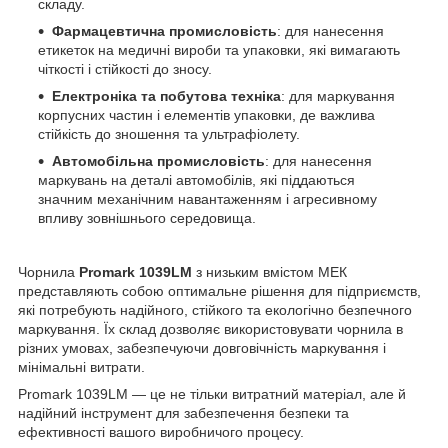
складу.
Фармацевтична промисловість
: для нанесення
етикеток на медичні вироби та упаковки, які вимагають
чіткості і стійкості до зносу.
Електроніка та побутова техніка
: для маркування
корпусних частин і елементів упаковки, де важлива
стійкість до зношення та ультрафіолету.
Автомобільна промисловість
: для нанесення
маркувань на деталі автомобілів, які піддаються
значним механічним навантаженням і агресивному
впливу зовнішнього середовища.
Чорнила
Promark 1039LM
з низьким вмістом МЕК
представляють собою оптимальне рішення для підприємств,
які потребують надійного, стійкого та екологічно безпечного
маркування. Їх склад дозволяє використовувати чорнила в
різних умовах, забезпечуючи довговічність маркування і
мінімальні витрати.
Promark 1039LM — це не тільки витратний матеріал, але й
надійний інструмент для забезпечення безпеки та
ефективності вашого виробничого процесу.