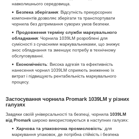
навколишнього середовища.
Безпека зберігання
: Відсутність прекурсорних
компонентів дозволяє зберігати та транспортувати
чорнила без дотримання суворих умов безпеки.
Продовження терміну служби маркувального
обладнання
: Чорнила 1039LM розроблені для
сумісності з сучасними маркувальниками, що знижує
знос обладнання та зменшує потребу в технічному
обслуговуванні.
Економічність
: Висока адгезія та ефективність
нанесення чорнил 1039LM сприяють зниженню їх
витрат і підвищують рентабельність маркувального
процесу.
Застосування чорнила Promark 1039LM у різних
галузях
Завдяки своїй універсальності та безпеці, чорнила
1039LM
від Promark
широко використовуються в наступних галузях:
Харчова та упаковочна промисловість
: для
маркування упаковок, де потрібна стійкість і безпека