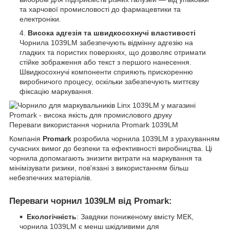
та харчової промисловості до фармацевтики та
електроніки.
Висока адгезія та швидкосохнучі властивості
Чорнила 1039LM забезпечують відмінну адгезію на
гладких та пористих поверхнях, що дозволяє отримати
стійке зображення або текст з першого нанесення.
Швидкосохнучі компоненти сприяють прискоренню
виробничого процесу, оскільки забезпечують миттєву
фіксацію маркування.
Переваги використання чорнила Promark 1039LM
Компанія
Promark
розробила чорнила 1039LM з урахуванням
сучасних вимог до безпеки та ефективності виробництва. Ці
чорнила допомагають знизити витрати на маркування та
мінімізувати ризики, пов'язані з використанням більш
небезпечних матеріалів.
Переваги чорнил 1039LM від Promark:
Екологічність
: Завдяки пониженому вмісту МЕК,
чорнила 1039LM є менш шкідливими для