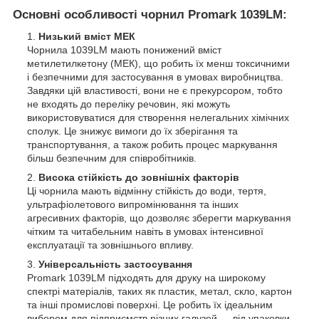
Основні особливості чорнил Promark 1039LM:
Низький вміст МЕК
Чорнила 1039LM мають понижений вміст
метилетилкетону (МЕК), що робить їх менш токсичними
і безпечними для застосування в умовах виробництва.
Завдяки цій властивості, вони не є прекурсором, тобто
не входять до переліку речовин, які можуть
використовуватися для створення нелегальних хімічних
сполук. Це знижує вимоги до їх зберігання та
транспортування, а також робить процес маркування
більш безпечним для співробітників.
Висока стійкість до зовнішніх факторів
Ці чорнила мають відмінну стійкість до води, тертя,
ультрафіолетового випромінювання та інших
агресивних факторів, що дозволяє зберегти маркування
чітким та читабельним навіть в умовах інтенсивної
експлуатації та зовнішнього впливу.
Універсальність застосування
Promark 1039LM підходять для друку на широкому
спектрі матеріалів, таких як пластик, метал, скло, картон
та інші промислові поверхні. Це робить їх ідеальним
вибором для підприємств різних галузей — від упаковки