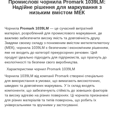
Промислові чорнила Promark 1039LM:
Надійне рішення для маркування з
низьким вмістом МЕК
Чорнила
Promark 1039LM
— це сучасний витратний
матеріал, розроблений для промислового маркування, де
важливо забезпечити високу якість та довговічність друку.
Завдяки своєму складу з пониженим вмістом метилетилкетону
(МЕК), чорнила 1039LM є безпечним і економічним рішенням,
яке не входить до категорії прекурсорних речовин. Цей
продукт ідеально підходить для підприємств, що прагнуть до
екологічності та безпеки свого виробництва.
Характеристики чорнил Promark 1039LM
Чорнила 1039LM від компанії Promark створені спеціально
для використання в умовах, що вимагають високоточних,
швидких та довговічних маркувань. У їх склад входять
компоненти, що забезпечують стійкість до зовнішніх факторів
та високу адгезію на різних поверхнях. Ці чорнила призначені
для різних матеріалів та типів поверхонь, що робить їх
універсальними та зручними у застосуванні.