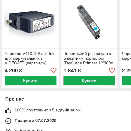
Чорнило V410-D Black Ink
Чорнильний резервуар з
Чорн
для маркувальників
блакитним чорнилом
марк
VIDEOJET (картридж)
(Dye) для Primera LX900e
4 200
1 841
2 2
₴
₴
Купити
Купити
Про нас
100% позитивних з 5 відгуків за рік
Працює з 07.07.2020
м. Кривий Ріг