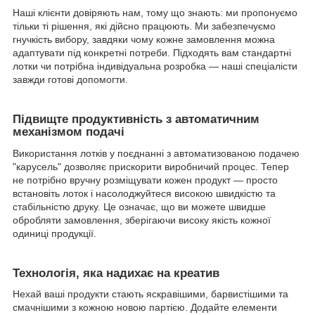
Наші клієнти довіряють нам, тому що знають: ми пропонуємо
тільки ті рішення, які дійсно працюють. Ми забезпечуємо
гнучкість вибору, завдяки чому кожне замовлення можна
адаптувати під конкретні потреби. Підходять вам стандартні
лотки чи потрібна індивідуальна розробка — наші спеціалісти
завжди готові допомогти.
Підвищте продуктивність з автоматичним
механізмом подачі
Використання лотків у поєднанні з автоматизованою подачею
"карусель" дозволяє прискорити виробничий процес. Тепер
не потрібно вручну розміщувати кожен продукт — просто
встановіть лоток і насолоджуйтеся високою швидкістю та
стабільністю друку. Це означає, що ви можете швидше
обробляти замовлення, зберігаючи високу якість кожної
одиниці продукції.
Технологія, яка надихає на креатив
Нехай ваші продукти стають яскравішими, барвистішими та
смачнішими з кожною новою партією. Додайте елементи