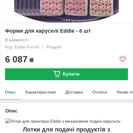
Форми для каруселі Eddie - 6 шт
В наявності
Код: Eddie-Form6
Роздріб
6 087
₴
Купити
Опис
Характеристики
Доставка
Оплата
Умови п
Опис
Лотки для подачі продуктів з