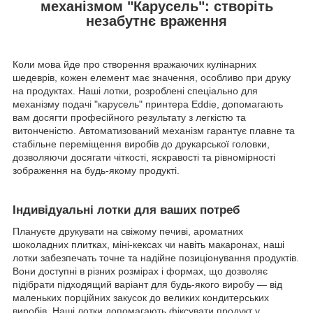
механізмом "Карусель": створіть
незабутнє враження
Коли мова йде про створення вражаючих кулінарних
шедеврів, кожен елемент має значення, особливо при друку
на продуктах. Наші лотки, розроблені спеціально для
механізму подачі "карусель" принтера Eddie, допомагають
вам досягти професійного результату з легкістю та
витонченістю. Автоматизований механізм гарантує плавне та
стабільне переміщення виробів до друкарської головки,
дозволяючи досягати чіткості, яскравості та рівномірності
зображення на будь-якому продукті.
Індивідуальні лотки для ваших потреб
Плануєте друкувати на свіжому печиві, ароматних
шоколадних плитках, міні-кексах чи навіть макаронах, наші
лотки забезпечать точне та надійне позиціонування продуктів.
Вони доступні в різних розмірах і формах, що дозволяє
підібрати підходящий варіант для будь-якого виробу — від
маленьких порційних закусок до великих кондитерських
виробів. Наші лотки допомагають фіксувати продукт у