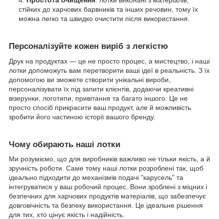
Простота очищення
: лотки виконані з матеріалів,
стійких до харчових барвників та інших речовин, тому їх
можна легко та швидко очистити після використання.
Персоналізуйте кожен виріб з легкістю
Друк на продуктах — це не просто процес, а мистецтво, і наші
лотки допоможуть вам перетворити ваші ідеї в реальність. З їх
допомогою ви зможете створити унікальні вироби,
персоналізувати їх під запити клієнтів, додаючи креативні
візерунки, логотипи, привітання та багато іншого. Це не
просто спосіб прикрасити ваш продукт, але й можливість
зробити його частиною історії вашого бренду.
Чому обирають наші лотки
Ми розуміємо, що для виробників важливо не тільки якість, а й
зручність роботи. Саме тому наші лотки розроблені так, щоб
ідеально підходити до механізмів подачі "карусель" та
інтегруватися у ваш робочий процес. Вони зроблені з міцних і
безпечних для харчових продуктів матеріалів, що забезпечує
довговічність та безпеку використання. Це ідеальне рішення
для тих, хто цінує якість і надійність.