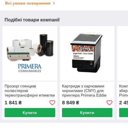
Всі умови повернення
Подібні товари компанії
Прозорі глянцеві
Картридж з харчовими
Комп
поліестерові
чорнилами (CMY) для
збер
термотрансферні етикетки
принтера Primera Eddie
Prim
DTM, 4.25" x 6" (425 шт./
шт.)
1 841
8 849
2 4
₴
₴
рул.)
Купити
Купити