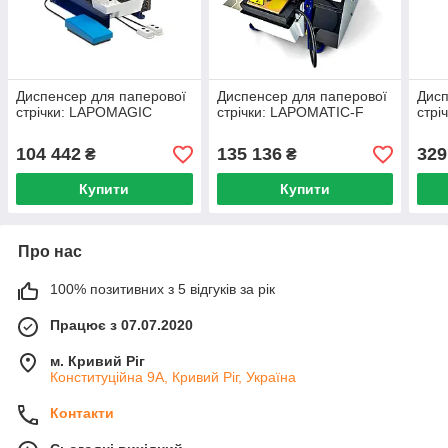
Диспенсер для паперової
Диспенсер для паперової
Дисп
стрічки: LAPOMAGIC
стрічки: LAPOMATIC-F
стрі
104 442
135 136
329
₴
₴
Купити
Купити
Про нас
100% позитивних з 5 відгуків за рік
Працює з 07.07.2020
м. Кривий Ріг
Конституційна 9А, Кривий Ріг, Україна
Контакти