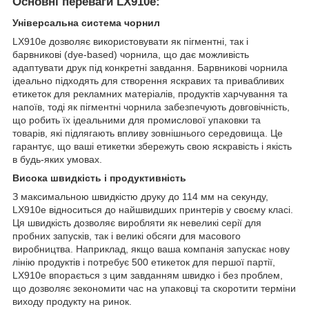
Основні переваги LX910e:
Універсальна система чорнил
LX910e дозволяє використовувати як пігментні, так і
барвникові (dye-based) чорнила, що дає можливість
адаптувати друк під конкретні завдання. Барвникові чорнила
ідеально підходять для створення яскравих та привабливих
етикеток для рекламних матеріалів, продуктів харчування та
напоїв, тоді як пігментні чорнила забезпечують довговічність,
що робить їх ідеальними для промислової упаковки та
товарів, які підлягають впливу зовнішнього середовища. Це
гарантує, що ваші етикетки збережуть свою яскравість і якість
в будь-яких умовах.
Висока швидкість і продуктивність
З максимальною швидкістю друку до 114 мм на секунду,
LX910e відноситься до найшвидших принтерів у своєму класі.
Ця швидкість дозволяє виробляти як невеликі серії для
пробних запусків, так і великі обсяги для масового
виробництва. Наприклад, якщо ваша компанія запускає нову
лінію продуктів і потребує 500 етикеток для першої партії,
LX910e впорається з цим завданням швидко і без проблем,
що дозволяє зекономити час на упаковці та скоротити терміни
виходу продукту на ринок.