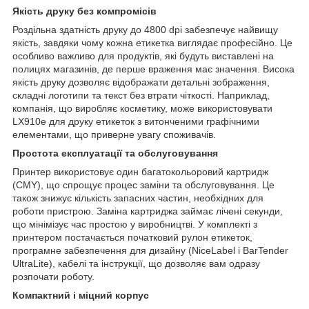
Якість друку без компромісів
Роздільна здатність друку до 4800 dpi забезпечує найвищу
якість, завдяки чому кожна етикетка виглядає професійно. Це
особливо важливо для продуктів, які будуть виставлені на
полицях магазинів, де перше враження має значення. Висока
якість друку дозволяє відображати детальні зображення,
складні логотипи та текст без втрати чіткості. Наприклад,
компанія, що виробляє косметику, може використовувати
LX910e для друку етикеток з витонченими графічними
елементами, що приверне увагу споживачів.
Простота експлуатації та обслуговування
Принтер використовує один багатокольоровий картридж
(CMY), що спрощує процес заміни та обслуговування. Це
також знижує кількість запасних частин, необхідних для
роботи пристрою. Заміна картриджа займає лічені секунди,
що мінімізує час простою у виробництві. У комплекті з
принтером постачається початковий рулон етикеток,
програмне забезпечення для дизайну (NiceLabel і BarTender
UltraLite), кабелі та інструкції, що дозволяє вам одразу
розпочати роботу.
Компактний і міцний корпус