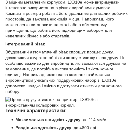
З міцним металевим корпусом, LX910e може витримувати
інтенсивне використання в різних виробничих умовах.
Компактні розміри роблять його ідеальним для малих робочих
просторів, де важлива економія місця. Наприклад, його
можна легко встановити на столі або в обмеженому
приміщенні, що робить його підходящим вибором для
невеликих бізнесів або стартапів.
Інтегрований різак
Вбудований автоматичний різак спрощує процес друку,
дозволяючи акуратно обрізати кожну етикетку після друку. Це
особливо важливо для виробництв, які займаються друком на
замовлення, де потрібна висока точність і якість кожної
одиниці. Наприклад, якщо ваша компанія займається
виробництвом унікальних подарункових наборів, LX910e
допоможе швидко і якісно підготувати етикетки для кожного
набору.
Технічні характеристики:
Максимальна швидкість друку
: до 114 мм/с
Роздільна здатність друку
: до 4800 dpi