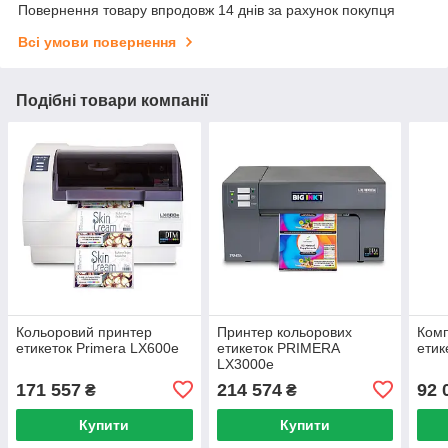
Повернення товару впродовж 14 днів за рахунок покупця
Всі умови повернення
Подібні товари компанії
Кольоровий принтер
Принтер кольорових
Комп
етикеток Primera LX600e
етикеток PRIMERA
етик
LX3000e
171 557
214 574
92 
₴
₴
Купити
Купити