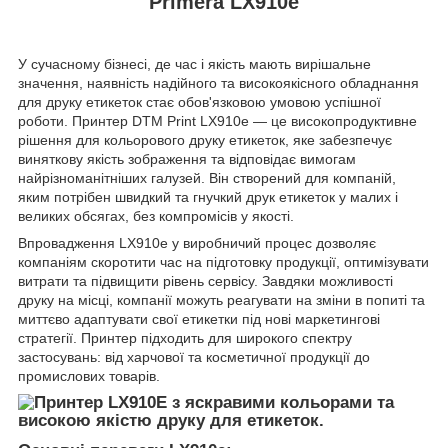
Primera LX910e
У сучасному бізнесі, де час і якість мають вирішальне
значення, наявність надійного та високоякісного обладнання
для друку етикеток стає обов'язковою умовою успішної
роботи. Принтер DTM Print LX910e — це високопродуктивне
рішення для кольорового друку етикеток, яке забезпечує
виняткову якість зображення та відповідає вимогам
найрізноманітніших галузей. Він створений для компаній,
яким потрібен швидкий та гнучкий друк етикеток у малих і
великих обсягах, без компромісів у якості.
Впровадження LX910e у виробничий процес дозволяє
компаніям скоротити час на підготовку продукції, оптимізувати
витрати та підвищити рівень сервісу. Завдяки можливості
друку на місці, компанії можуть реагувати на зміни в попиті та
миттєво адаптувати свої етикетки під нові маркетингові
стратегії. Принтер підходить для широкого спектру
застосувань: від харчової та косметичної продукції до
промислових товарів.