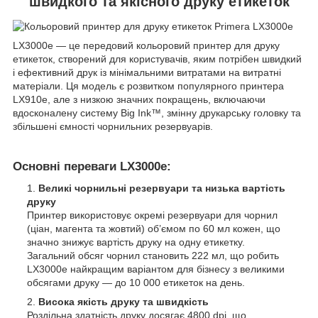
швидкого та якісного друку етикеток
LX3000e — це передовий кольоровий принтер для друку
етикеток, створений для користувачів, яким потрібен швидкий
і ефективний друк із мінімальними витратами на витратні
матеріали. Ця модель є розвитком популярного принтера
LX910e, але з низкою значних покращень, включаючи
вдосконалену систему Big Ink™, змінну друкарську головку та
збільшені ємності чорнильних резервуарів.
Основні переваги LX3000e:
Великі чорнильні резервуари та низька вартість
друку
Принтер використовує окремі резервуари для чорнил
(ціан, магента та жовтий) об’ємом по 60 мл кожен, що
значно знижує вартість друку на одну етикетку.
Загальний обсяг чорнил становить 222 мл, що робить
LX3000e найкращим варіантом для бізнесу з великими
обсягами друку — до 10 000 етикеток на день.
Висока якість друку та швидкість
Роздільна здатність друку досягає 4800 dpi, що