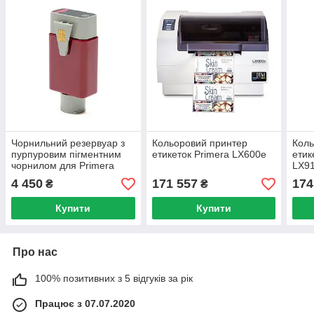
Чорнильний резервуар з
Кольоровий принтер
Коль
пурпуровим пігментним
етикеток Primera LX600e
етик
чорнилом для Primera
LX9
LX3000e/LX4000e
4 450
171 557
174
₴
₴
Купити
Купити
Про нас
100% позитивних з 5 відгуків за рік
Працює з 07.07.2020