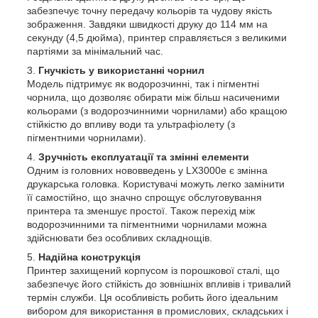
забезпечує точну передачу кольорів та чудову якість
зображення. Завдяки швидкості друку до 114 мм на
секунду (4,5 дюйма), принтер справляється з великими
партіями за мінімальний час.
Гнучкість у використанні чорнил
Модель підтримує як водорозчинні, так і пігментні
чорнила, що дозволяє обирати між більш насиченими
кольорами (з водорозчинними чорнилами) або кращою
стійкістю до впливу води та ультрафіолету (з
пігментними чорнилами).
Зручність експлуатації та змінні елементи
Одним із головних нововведень у LX3000e є змінна
друкарська головка. Користувачі можуть легко замінити
її самостійно, що значно спрощує обслуговування
принтера та зменшує простої. Також перехід між
водорозчинними та пігментними чорнилами можна
здійснювати без особливих складнощів.
Надійна конструкція
Принтер захищений корпусом із порошкової сталі, що
забезпечує його стійкість до зовнішніх впливів і тривалий
термін служби. Ця особливість робить його ідеальним
вибором для використання в промислових, складських і