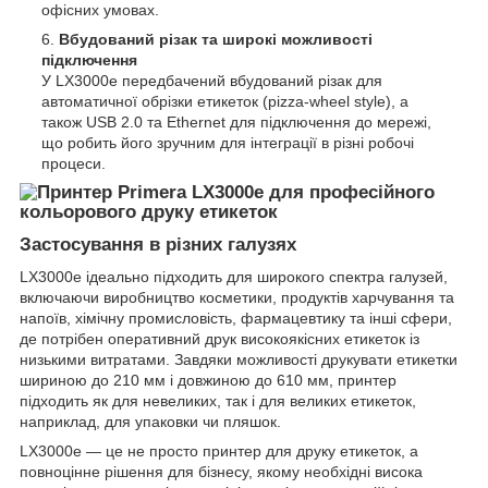
офісних умовах.
Вбудований різак та широкі можливості
підключення
У LX3000e передбачений вбудований різак для
автоматичної обрізки етикеток (pizza-wheel style), а
також USB 2.0 та Ethernet для підключення до мережі,
що робить його зручним для інтеграції в різні робочі
процеси.
Застосування в різних галузях
LX3000e ідеально підходить для широкого спектра галузей,
включаючи виробництво косметики, продуктів харчування та
напоїв, хімічну промисловість, фармацевтику та інші сфери,
де потрібен оперативний друк високоякісних етикеток із
низькими витратами. Завдяки можливості друкувати етикетки
шириною до 210 мм і довжиною до 610 мм, принтер
підходить як для невеликих, так і для великих етикеток,
наприклад, для упаковки чи пляшок.
LX3000e — це не просто принтер для друку етикеток, а
повноцінне рішення для бізнесу, якому необхідні висока