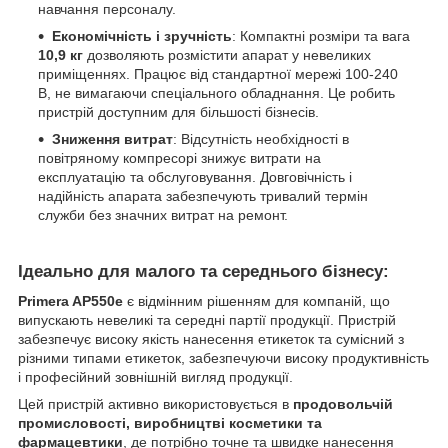
навчання персоналу.
Економічність і зручність
: Компактні розміри та вага
10,9 кг
дозволяють розмістити апарат у невеликих
приміщеннях. Працює від стандартної мережі 100-240
В, не вимагаючи спеціального обладнання. Це робить
пристрій доступним для більшості бізнесів.
Зниження витрат
: Відсутність необхідності в
повітряному компресорі знижує витрати на
експлуатацію та обслуговування. Довговічність і
надійність апарата забезпечують тривалий термін
служби без значних витрат на ремонт.
Ідеально для малого та середнього бізнесу:
Primera AP550e
є відмінним рішенням для компаній, що
випускають невеликі та середні партії продукції. Пристрій
забезпечує високу якість нанесення етикеток та сумісний з
різними типами етикеток, забезпечуючи високу продуктивність
і професійний зовнішній вигляд продукції.
Цей пристрій активно використовується в
продовольчій
промисловості, виробництві косметики та
фармацевтики
, де потрібно точне та швидке нанесення