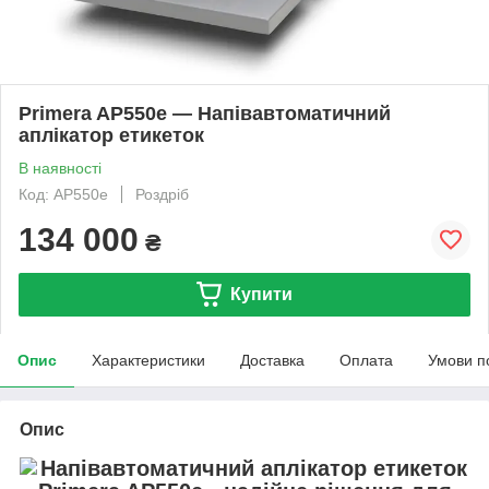
Primera AP550e — Напівавтоматичний
аплікатор етикеток
В наявності
Код: AP550e
Роздріб
134 000
₴
Купити
Опис
Характеристики
Доставка
Оплата
Умови п
Опис