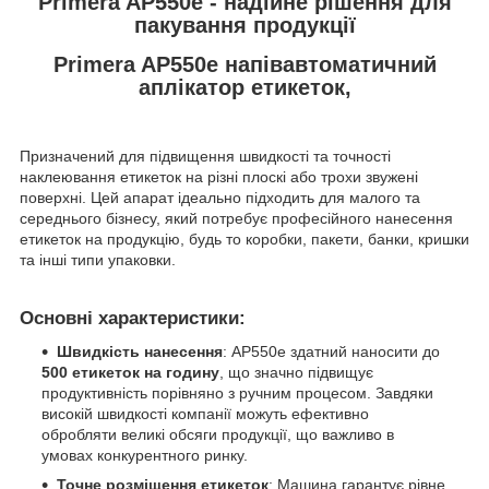
Primera AP550e напівавтоматичний
аплікатор етикеток,
Призначений для підвищення швидкості та точності
наклеювання етикеток на різні плоскі або трохи звужені
поверхні. Цей апарат ідеально підходить для малого та
середнього бізнесу, який потребує професійного нанесення
етикеток на продукцію, будь то коробки, пакети, банки, кришки
та інші типи упаковки.
Основні характеристики:
Швидкість нанесення
: AP550e здатний наносити до
500 етикеток на годину
, що значно підвищує
продуктивність порівняно з ручним процесом. Завдяки
високій швидкості компанії можуть ефективно
обробляти великі обсяги продукції, що важливо в
умовах конкурентного ринку.
Точне розміщення етикеток
: Машина гарантує рівне