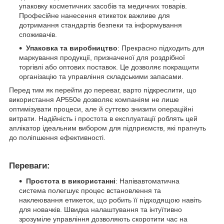
упаковку косметичних засобів та медичних товарів.
Професійне нанесення етикеток важливе для
дотримання стандартів безпеки та інформування
споживачів.
Упаковка та виробництво
: Прекрасно підходить для
маркування продукції, призначеної для роздрібної
торгівлі або оптових поставок. Це дозволяє покращити
організацію та управління складськими запасами.
Перед тим як перейти до переваг, варто підкреслити, що
використання AP550e дозволяє компаніям не лише
оптимізувати процеси, але й суттєво знизити операційні
витрати. Надійність і простота в експлуатації роблять цей
аплікатор ідеальним вибором для підприємств, які прагнуть
до поліпшення ефективності.
Переваги:
Простота в використанні
: Напівавтоматична
система полегшує процес встановлення та
наклеювання етикеток, що робить її підходящою навіть
для новачків. Швидка налаштування та інтуїтивно
зрозуміле управління дозволяють скоротити час на