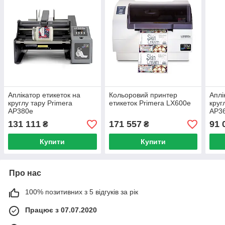
Аплікатор етикеток на
Кольоровий принтер
Аплі
круглу тару Primera
етикеток Primera LX600e
круг
AP380e
AP3
131 111
171 557
91 
₴
₴
Купити
Купити
Про нас
100% позитивних з 5 відгуків за рік
Працює з 07.07.2020