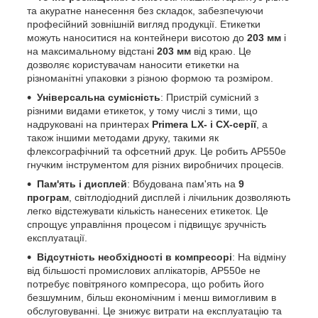
та акуратне нанесення без складок, забезпечуючи
професійний зовнішній вигляд продукції. Етикетки
можуть наноситися на контейнери висотою до
203 мм
і
на максимальному відстані
203 мм
від краю. Це
дозволяє користувачам наносити етикетки на
різноманітні упаковки з різною формою та розміром.
Універсальна сумісність
: Пристрій сумісний з
різними видами етикеток, у тому числі з тими, що
надруковані на принтерах
Primera LX- і CX-серії
, а
також іншими методами друку, такими як
флексографічний та офсетний друк. Це робить AP550e
гнучким інструментом для різних виробничих процесів.
Пам'ять і дисплей
: Вбудована пам'ять на
9
програм
, світлодіодний дисплей і лічильник дозволяють
легко відстежувати кількість нанесених етикеток. Це
спрощує управління процесом і підвищує зручність
експлуатації.
Відсутність необхідності в компресорі
: На відміну
від більшості промислових аплікаторів, AP550e не
потребує повітряного компресора, що робить його
безшумним, більш економічним і менш вимогливим в
обслуговуванні. Це знижує витрати на експлуатацію та