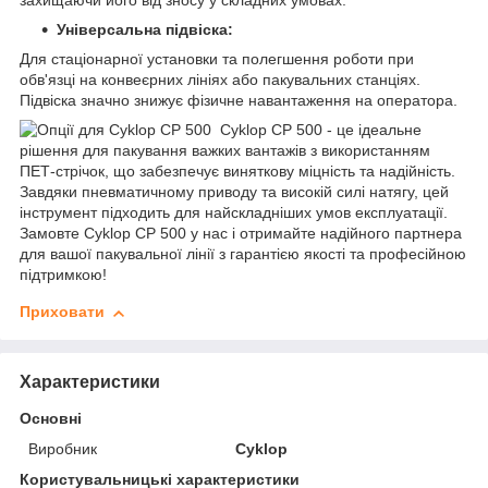
захищаючи його від зносу у складних умовах.
Універсальна підвіска:
Для стаціонарної установки та полегшення роботи при
обв'язці на конвеєрних лініях або пакувальних станціях.
Підвіска значно знижує фізичне навантаження на оператора.
Cyklop CP 500 - це ідеальне
рішення для пакування важких вантажів з використанням
ПЕТ-стрічок, що забезпечує виняткову міцність та надійність.
Завдяки пневматичному приводу та високій силі натягу, цей
інструмент підходить для найскладніших умов експлуатації.
Замовте Cyklop CP 500 у нас і отримайте надійного партнера
для вашої пакувальної лінії з гарантією якості та професійною
підтримкою!
Приховати
Характеристики
Основні
Виробник
Cyklop
Користувальницькі характеристики