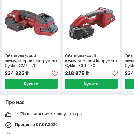
Обв'язувальний
Обв'язувальний
Обв'
акумуляторний інструмент
акумуляторний інструмент
акум
Cyklop CMT 270
Cyklop CLT 130
Cykl
234 325
218 875
234
₴
₴
Купити
Купити
Про нас
100% позитивних з 5 відгуків за рік
Працює з 07.07.2020