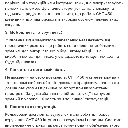
порівнянні з традиційними інструментами, що використовують
пряжки та пломби. Це значно скорочує час на упаковку та
підвищує продуктивність працівника, що робить CHT 450
ідеальним для підприємств із високим обсягом пакувальних
завдань.
3. Мобільність та зручність:
Живлення від акумулятора забезпечує незалежність від
електричних розеток, що робить встановлення мобільним і
зручним для використання в будь-якому місці — на
виробничих майданчиках, у складських приміщеннях або на
будмайданчиках.
4. Легкість та ергономічність:
Незважаючи на свою потужність, CHT 450 має невелику вагу
та ергономічний дизайн. Це дозволяє працівнику працювати
довше без утоми і підвищує комфорт при використанні
пристрою. Завдяки збалансованій конструкції інструмент
зручний в управлінні навіть за інтенсивної експлуатації.
5. Простота експлуатації:
Кольоровий дисплей та звукові сигнали роблять процес
керування CHT 450 інтуїтивно зрозумілим і простим. Система
вирівнювання стрічки гарантує точну подачу обв'язувального