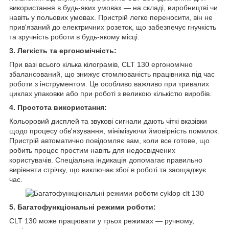
використання в будь-яких умовах — на складі, виробництві чи
навіть у польових умовах. Пристрій легко переносити, він не
прив'язаний до електричних розеток, що забезпечує гнучкість
та зручність роботи в будь-якому місці.
3. Легкість та ергономічність:
При вазі всього кілька кілограмів, CLT 130 ергономічно
збалансований, що знижує стомлюваність працівника під час
роботи з інструментом. Це особливо важливо при тривалих
циклах упаковки або при роботі з великою кількістю виробів.
4. Простота використання:
Кольоровий дисплей та звукові сигнали дають чіткі вказівки
щодо процесу обв'язування, мінімізуючи ймовірність помилок.
Пристрій автоматично повідомляє вам, коли все готове, що
робить процес простим навіть для недосвідчених
користувачів. Спеціальна індикація допомагає правильно
вирівняти стрічку, що виключає збої в роботі та заощаджує
час.
5. Багатофункціональні режими роботи:
CLT 130 може працювати у трьох режимах — ручному,