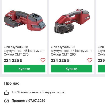
Обв'язувальний
Обв'язувальний
Обв'
акумуляторний інструмент
акумуляторний інструмент
акум
Cyklop CMT 270
Cyklop CMT 260
Cykl
234 325
234 325
239
₴
₴
Купити
Купити
Про нас
100% позитивних з 5 відгуків за рік
Працює з 07.07.2020