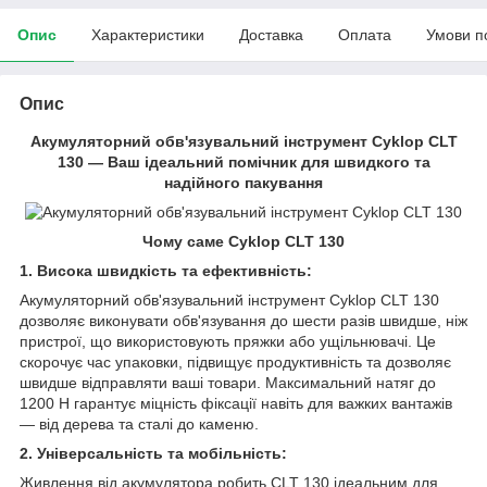
Опис
Характеристики
Доставка
Оплата
Умови п
Опис
Акумуляторний обв'язувальний інструмент Cyklop CLT
130 — Ваш ідеальний помічник для швидкого та
надійного пакування
Чому саме Cyklop CLT 130
1. Висока швидкість та ефективність:
Акумуляторний обв'язувальний інструмент Cyklop CLT 130
дозволяє виконувати обв'язування до шести разів швидше, ніж
пристрої, що використовують пряжки або ущільнювачі. Це
скорочує час упаковки, підвищує продуктивність та дозволяє
швидше відправляти ваші товари. Максимальний натяг до
1200 Н гарантує міцність фіксації навіть для важких вантажів
— від дерева та сталі до каменю.
2. Універсальність та мобільність:
Живлення від акумулятора робить CLT 130 ідеальним для