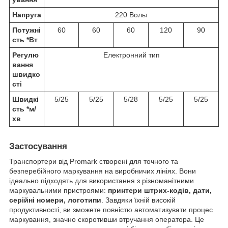
Напруга
220 Вольт
Потужні
60
60
60
120
90
сть *Вт
Регулю
Електронний тип
вання
швидко
сті
Швидкі
5/25
5/25
5/28
5/25
5/25
сть *м/
хв
Застосування
Транспортери від Promark створені для точного та
безперебійного маркування на виробничих лініях. Вони
ідеально підходять для використання з різноманітними
маркувальними пристроями:
принтери штрих-кодів, дати,
серійні номери, логотипи
. Завдяки їхній високій
продуктивності, ви зможете повністю автоматизувати процес
маркування, значно скоротивши втручання оператора. Це