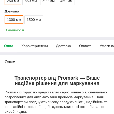
250 мм
350 мм
300 мм
450 мм
Довжина
1300 мм
1500 мм
В наявності
Опис
Характеристики
Доставка
Оплата
Умови п
Опис
Транспортер від Promark — Ваше
надійне рішення для маркування
Promark із гордістю представляє серію конвеєрів, спеціально
розроблених для автоматизації процесів маркування. Наші
транспортери поєднують високу продуктивність, надійність та
інноваційні технології, щоб задовольнити всі потреби вашого
виробництва.