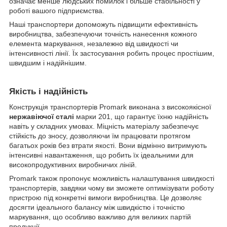
означає менше людських помилок і більше стабільності у
роботі вашого підприємства.
Наші транспортери допоможуть підвищити ефективність
виробництва, забезпечуючи точність нанесення кожного
елемента маркування, незалежно від швидкості чи
інтенсивності лінії. Їх застосування робить процес простішим,
швидшим і надійнішим.
Якість і надійність
Конструкція транспортерів Promark виконана з високоякісної
нержавіючої сталі
марки 201, що гарантує їхню надійність
навіть у складних умовах. Міцність матеріалу забезпечує
стійкість до зносу, дозволяючи їм працювати протягом
багатьох років без втрати якості. Вони відмінно витримують
інтенсивні навантаження, що робить їх ідеальними для
високопродуктивних виробничих ліній.
Promark також пропонує можливість налаштування швидкості
транспортерів, завдяки чому ви зможете оптимізувати роботу
пристрою під конкретні вимоги виробництва. Це дозволяє
досягти ідеального балансу між швидкістю і точністю
маркування, що особливо важливо для великих партій
продукції.