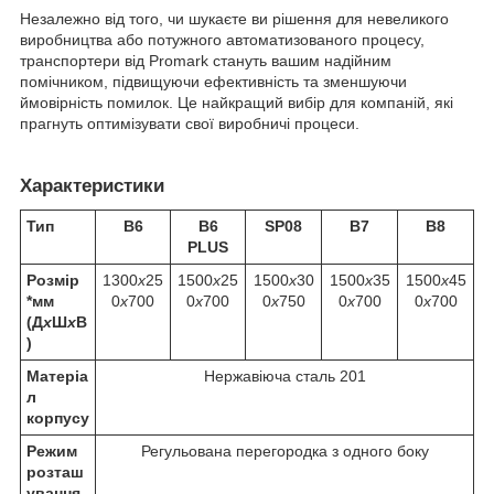
Незалежно від того, чи шукаєте ви рішення для невеликого
виробництва або потужного автоматизованого процесу,
транспортери від Promark стануть вашим надійним
помічником, підвищуючи ефективність та зменшуючи
ймовірність помилок. Це найкращий вибір для компаній, які
прагнуть оптимізувати свої виробничі процеси.
Характеристики
Тип
B6
B6
SP08
B7
B8
PLUS
Розмір
1300
х
25
1500
х
25
1500
х
30
1500
х
35
1500
х
45
*мм
0
х
700
0
х
700
0
х
750
0
х
700
0
х
700
(Д
х
Ш
х
В
)
Матеріа
Нержавіюча сталь 201
л
корпусу
Режим
Регульована перегородка з одного боку
розташ
ування