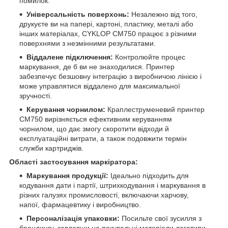
помилок.
Універсальність поверхонь:
Незалежно від того,
друкуєте ви на папері, картоні, пластику, металі або
інших матеріалах, CYKLOP CM750 працює з різними
поверхнями з незмінними результатами.
Віддалене підключення:
Контролюйте процес
маркування, де б ви не знаходилися. Принтер
забезпечує безшовну інтеграцію з виробничою лінією і
може управлятися віддалено для максимальної
зручності.
Керування чорнилом:
Краплеструменевий принтер
CM750 вирізняється ефективним керуванням
чорнилом, що дає змогу скоротити відходи й
експлуатаційні витрати, а також подовжити термін
служби картриджів.
Області застосування маркіратора:
Маркування продукції:
Ідеально підходить для
кодування дати і партії, штрихкодування і маркування в
різних галузях промисловості, включаючи харчову,
напої, фармацевтику і виробництво.
Персоналізація упаковки:
Посильте свої зусилля з