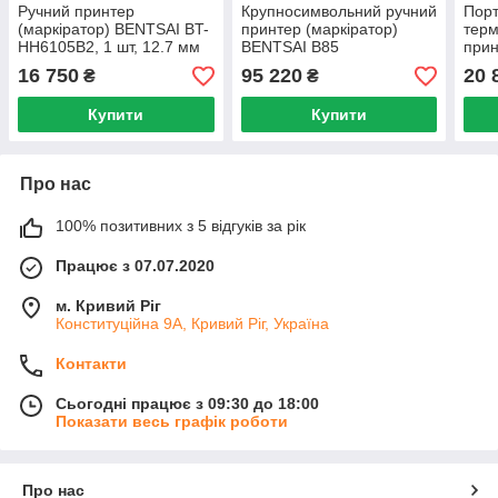
Ручний принтер
Крупносимвольний ручний
Пор
(маркіратор) BENTSAI BT-
принтер (маркіратор)
тер
HH6105B2, 1 шт, 12.7 мм
BENTSAI B85
прин
HH6
16 750
95 220
20 
₴
₴
Купити
Купити
Про нас
100% позитивних з 5 відгуків за рік
Працює з 07.07.2020
м. Кривий Ріг
Конституційна 9А, Кривий Ріг, Україна
Контакти
Сьогодні працює з 09:30 до 18:00
Показати весь графік роботи
Про нас