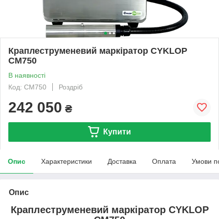
Краплеструменевий маркіратор CYKLOP
CM750
В наявності
Код: CM750
Роздріб
242 050
₴
Купити
Опис
Характеристики
Доставка
Оплата
Умови п
Опис
Краплеструменевий маркіратор CYKLOP