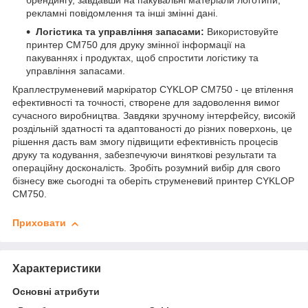
брендингу, завдавши на пакувальні матеріали логотипи,
рекламні повідомлення та інші змінні дані.
Логістика та управління запасами:
Використовуйте
принтер CM750 для друку змінної інформації на
пакуваннях і продуктах, щоб спростити логістику та
управління запасами.
Краплеструменевий маркіратор CYKLOP CM750 - це втілення
ефективності та точності, створене для задоволення вимог
сучасного виробництва. Завдяки зручному інтерфейсу, високій
роздільній здатності та адаптованості до різних поверхонь, це
рішення дасть вам змогу підвищити ефективність процесів
друку та кодування, забезпечуючи виняткові результати та
операційну досконалість. Зробіть розумний вибір для свого
бізнесу вже сьогодні та оберіть струменевий принтер CYKLOP
CM750.
Приховати
Характеристики
Основні атрибути