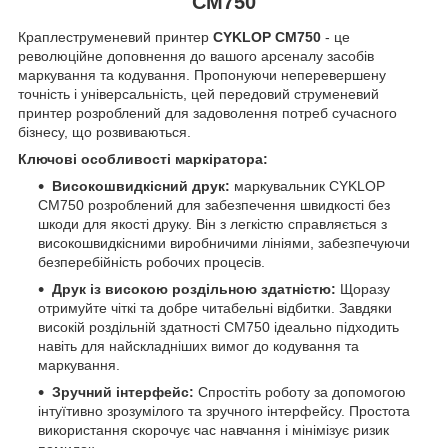
CM750
Краплеструменевий принтер
CYKLOP CM750
- це
революційне доповнення до вашого арсеналу засобів
маркування та кодування. Пропонуючи неперевершену
точність і універсальність, цей передовий струменевий
принтер розроблений для задоволення потреб сучасного
бізнесу, що розвиваються.
Ключові особливості маркіратора:
Високошвидкісний друк:
маркувальник CYKLOP
CM750 розроблений для забезпечення швидкості без
шкоди для якості друку. Він з легкістю справляється з
високошвидкісними виробничими лініями, забезпечуючи
безперебійність робочих процесів.
Друк із високою роздільною здатністю:
Щоразу
отримуйте чіткі та добре читабельні відбитки. Завдяки
високій роздільній здатності CM750 ідеально підходить
навіть для найскладніших вимог до кодування та
маркування.
Зручний інтерфейс:
Спростіть роботу за допомогою
інтуїтивно зрозумілого та зручного інтерфейсу. Простота
використання скорочує час навчання і мінімізує ризик