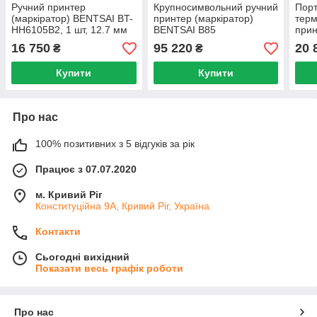
Ручний принтер
Крупносимвольний ручний
Пор
(маркіратор) BENTSAI BT-
принтер (маркіратор)
тер
HH6105B2, 1 шт, 12.7 мм
BENTSAI B85
прин
HH6
16 750
95 220
20 
₴
₴
Купити
Купити
Про нас
100% позитивних з 5 відгуків за рік
Працює з 07.07.2020
м. Кривий Ріг
Конституційна 9А, Кривий Ріг, Україна
Контакти
Сьогодні вихідний
Показати весь графік роботи
Про нас