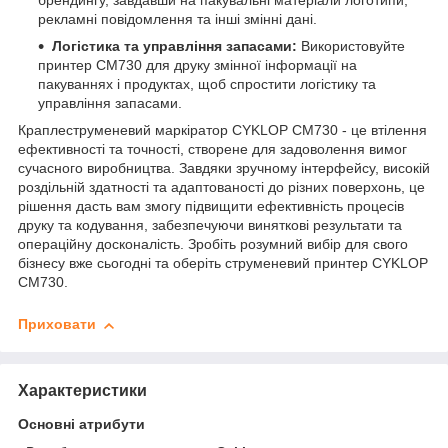
брендингу, завдавши на пакувальні матеріали логотипи,
рекламні повідомлення та інші змінні дані.
Логістика та управління запасами:
Використовуйте
принтер CM730 для друку змінної інформації на
пакуваннях і продуктах, щоб спростити логістику та
управління запасами.
Краплеструменевий маркіратор CYKLOP CM730 - це втілення
ефективності та точності, створене для задоволення вимог
сучасного виробництва. Завдяки зручному інтерфейсу, високій
роздільній здатності та адаптованості до різних поверхонь, це
рішення дасть вам змогу підвищити ефективність процесів
друку та кодування, забезпечуючи виняткові результати та
операційну досконалість. Зробіть розумний вибір для свого
бізнесу вже сьогодні та оберіть струменевий принтер CYKLOP
CM730.
Приховати
Характеристики
Основні атрибути