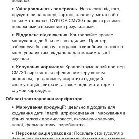
помилок.
Універсальність поверхонь:
Незалежно від того,
друкуєте ви на папері, картоні, пластику, металі або
інших матеріалах, CYKLOP CM730 працює з різними
поверхнями з незмінними результатами.
Віддалене підключення:
Контролюйте процес
маркування, де б ви не знаходилися. Принтер
забезпечує безшовну інтеграцію з виробничою лінією і
може управлятися віддалено для максимальної
зручності.
Керування чорнилом:
Краплеструменевий принтер
CM730 вирізняється ефективним керуванням
чорнилом, що дає змогу скоротити відходи й
експлуатаційні витрати, а також подовжити термін
служби картриджів.
Області застосування маркіратора:
Маркування продукції:
Ідеально підходить для
кодування дати і партії, штрихкодування і маркування в
різних галузях промисловості, включаючи харчову,
напої, фармацевтику і виробництво.
Персоналізація упаковки:
Посильте свої зусилля з