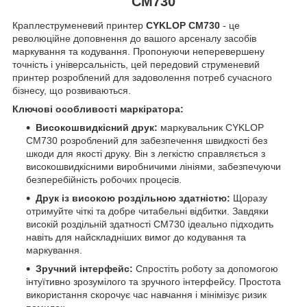
CM730
Краплеструменевий принтер
CYKLOP CM730
- це
революційне доповнення до вашого арсеналу засобів
маркування та кодування. Пропонуючи неперевершену
точність і універсальність, цей передовий струменевий
принтер розроблений для задоволення потреб сучасного
бізнесу, що розвиваються.
Ключові особливості маркіратора:
Високошвидкісний друк:
маркувальник CYKLOP
CM730 розроблений для забезпечення швидкості без
шкоди для якості друку. Він з легкістю справляється з
високошвидкісними виробничими лініями, забезпечуючи
безперебійність робочих процесів.
Друк із високою роздільною здатністю:
Щоразу
отримуйте чіткі та добре читабельні відбитки. Завдяки
високій роздільній здатності CM730 ідеально підходить
навіть для найскладніших вимог до кодування та
маркування.
Зручний інтерфейс:
Спростіть роботу за допомогою
інтуїтивно зрозумілого та зручного інтерфейсу. Простота
використання скорочує час навчання і мінімізує ризик