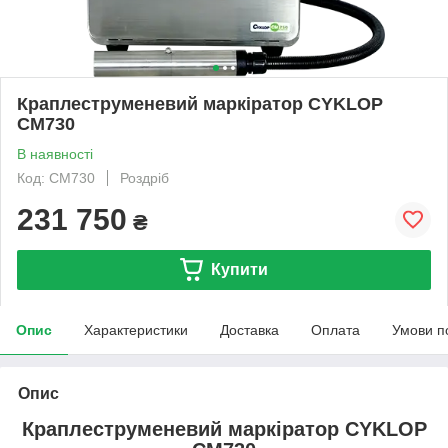
Краплеструменевий маркіратор CYKLOP
CM730
В наявності
Код: CM730
Роздріб
231 750
₴
Купити
Опис
Характеристики
Доставка
Оплата
Умови п
Опис
Краплеструменевий маркіратор CYKLOP