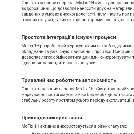
Однією з основних переваг MoTix 1H є його універсальніс
водорозчинні, що дозволяє наносити друк на матеріали 
завдання в умовах високої вологості, пилу і навіть пр
в різних галузях, таких як харчова промисловість, логіст
Простота інтеграції в існуючі процеси
MoTix 1H розроблений з урахуванням потреб підприємст
обладнання в уже існуючі виробничі процеси. Пристрій 
дозволяє легко обмінюватися даними і синхронізувати п
і дозволяє заощадити час та ресурси.
Тривалий час роботи та автономність
Однією з головних переваг MoTix 1H є його тривалий ча
маркування протягом усієї зміни без необхідності част
стабільну роботу протягом усього періоду експлуатації
Приклади використання
MoTix 1H активно використовується в різних галузях: