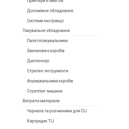
Принтери етикеток
Допоміжне обладнання
Системи екстракції
Пакувальне обладнання
Палетопакувальники
Заклеювачі коробів
Диспенсері
Стрепінг-інструменти
Формувальники коробів
Стреппінг-машини
Витратні матеріали
Чорнила та розчинники для CIJ
Картриджі TIJ