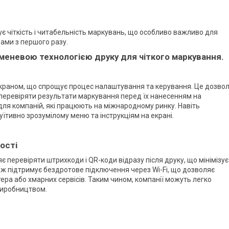
ує чіткість і читабельність маркувань, що особливо важливо для
рами з першого разу.
раном, що спрощує процес налаштування та керування. Це дозво
і перевіряти результати маркування перед їх нанесенням на
для компаній, які працюють на міжнародному ринку. Навіть
їтивно зрозумілому меню та інструкціям на екрані.
ості
 перевіряти штрихкоди і QR-коди відразу після друку, що мінімізує
кож підтримує бездротове підключення через Wi-Fi, що дозволяє
ра або хмарних сервісів. Таким чином, компанії можуть легко
виробництвом.