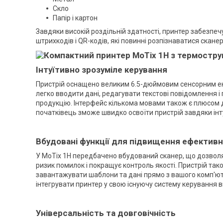
Скло
Папір і картон
Завдяки високій роздільній здатності, принтер забезпеч
штрихкодів і QR-кодів, які повинні розпізнаватися скане
Інтуїтивно зрозуміле керування
Пристрій оснащено великим 6.5-дюймовим сенсорним ек
легко вводити дані, редагувати текстові повідомлення 
продукцію. Інтерфейс кількома мовами також є плюсом 
початківець зможе швидко освоїти пристрій завдяки інту
Вбудовані функції для підвищення ефективн
У MoTix 1H передбачено вбудований сканер, що дозволяє
ризик помилок і покращує контроль якості. Пристрій та
завантажувати шаблони та дані прямо з вашого комп'юте
інтегрувати принтер у свою існуючу систему керування 
Універсальність та довговічність