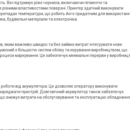
ть. Він підтримує різні чорнила, включаючи пігментні та
з різними властивостями поверхні. Принтер здатний виконувати
и перепадах температури, що робить його придатним для використан
ика, будівельні матеріали та електроніка.
в, яким важливо швидко та без зайвих витрат інтегрувати нове
сумісний з більшістю систем обліку та керування виробництвом, що
роцеси маркування. Це забезпечує мінімальні перерви у виробницт
с роботи від акумулятора. Це дозволяє оператору виконувати
о заряджати пристрій. Довговічний акумулятор також забезпечує
, що знижує витрати на обслуговування та експлуатацію обладнання