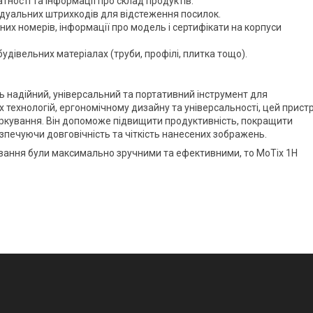
тності та інформації про склад продуктів.
дуальних штрихкодів для відстеження посилок.
них номерів, інформації про модель і сертифікати на корпуси
будівельних матеріалах (труби, профілі, плитка тощо).
ть надійний, універсальний та портативний інструмент для
технологій, ергономічному дизайну та універсальності, цей пристр
ркування. Він допоможе підвищити продуктивність, покращити
зпечуючи довговічність та чіткість нанесених зображень.
вання були максимально зручними та ефективними, то MoTix 1H