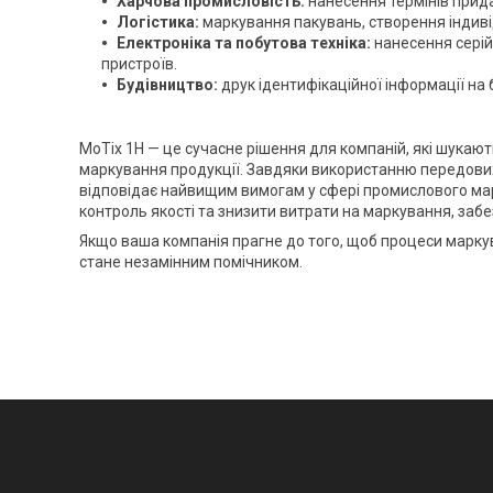
Харчова промисловість:
нанесення термінів прида
Логістика:
маркування пакувань, створення індиві
Електроніка та побутова техніка:
нанесення серій
пристроїв.
Будівництво:
друк ідентифікаційної інформації на 
MoTix 1H — це сучасне рішення для компаній, які шукаю
маркування продукції. Завдяки використанню передових 
відповідає найвищим вимогам у сфері промислового ма
контроль якості та знизити витрати на маркування, забе
Якщо ваша компанія прагне до того, щоб процеси марку
стане незамінним помічником.