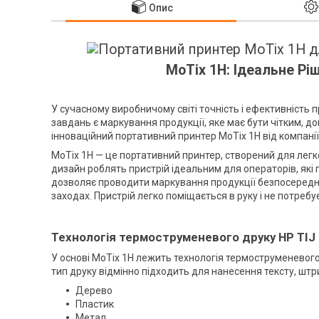
Опис
MoTix 1H: Ідеальне Рі
У сучасному виробничому світі точність і ефективність
завдань є маркування продукції, яке має бути чітким, д
інноваційний портативний принтер MoTix 1H від компанії
MoTix 1H — це портативний принтер, створений для легк
дизайн роблять пристрій ідеальним для операторів, які
дозволяє проводити маркування продукції безпосередньо
заходах. Пристрій легко поміщається в руку і не потре
Технологія термоструменевого друку HP TIJ 
У основі MoTix 1H лежить технологія термоструменевого др
тип друку відмінно підходить для нанесення тексту, штрих
Дерево
Пластик
Метал