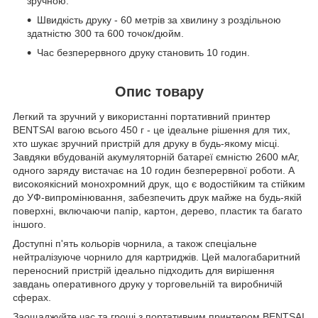
зручною.
Швидкість друку - 60 метрів за хвилину з роздільною
здатністю 300 та 600 точок/дюйм.
Час безперервного друку становить 10 годин.
Опис товару
Легкий та зручний у використанні портативний принтер
BENTSAI вагою всього 450 г - це ідеальне рішення для тих,
хто шукає зручний пристрій для друку в будь-якому місці.
Завдяки вбудованій акумуляторній батареї ємністю 2600 мАг,
одного заряду вистачає на 10 годин безперервної роботи. А
високоякісний монохромний друк, що є водостійким та стійким
до УФ-випромінювання, забезпечить друк майже на будь-якій
поверхні, включаючи папір, картон, дерево, пластик та багато
іншого.
Доступні п'ять кольорів чорнила, а також спеціальне
нейтралізуюче чорнило для картриджів. Цей малогабаритний
переносний пристрій ідеально підходить для вирішення
завдань оперативного друку у торговельній та виробничій
сферах.
Заощаджуйте час та гроші з портативним принтером BENTSAI