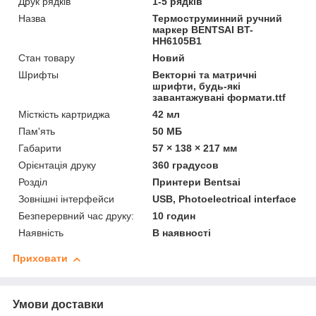
Друк рядків
1-5 рядків
Назва
Термоструминний ручний
маркер BENTSAI BT-
HH6105B1
Стан товару
Новий
Шрифты
Векторні та матричні
шрифти, будь-які
завантажувані формати.ttf
Місткість картриджа
42 мл
Пам'ять
50 МБ
Габарити
57 × 138 × 217 мм
Орієнтація друку
360 градусов
Розділ
Принтери Bentsai
Зовнішні інтерфейси
USB, Photoelectrical interface
Безперервний час друку:
10 годин
Наявність
В наявності
Приховати
Умови доставки