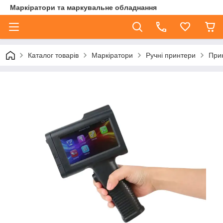
Маркіратори та маркувальне обладнання
Каталог товарів
Маркіратори
Ручні принтери
Прин