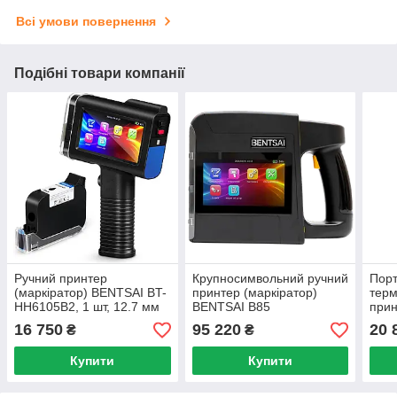
Всі умови повернення
Подібні товари компанії
Ручний принтер
Крупносимвольний ручний
Пор
(маркіратор) BENTSAI BT-
принтер (маркіратор)
тер
HH6105B2, 1 шт, 12.7 мм
BENTSAI B85
прин
HH6
16 750
95 220
20 
₴
₴
Купити
Купити