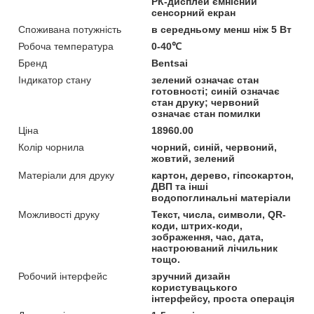
РК-дисплей ємнісний
сенсорний екран
Споживана потужність
в середньому менш ніж 5 Вт
Робоча температура
0-40℃
Бренд
Bentsai
Індикатор стану
зелений означає стан
готовності; синій означає
стан друку; червоний
означає стан помилки
Ціна
18960.00
Колір чорнила
чорний, синій, червоний,
жовтий, зелений
Матеріали для друку
картон, дерево, гіпсокартон,
ДВП та інші
водопоглинальні матеріали
Можливості друку
Текст, числа, символи, QR-
коди, штрих-коди,
зображення, час, дата,
настроюваний лічильник
тощо.
Робочий інтерфейс
зручний дизайн
користувацького
інтерфейсу, проста операція